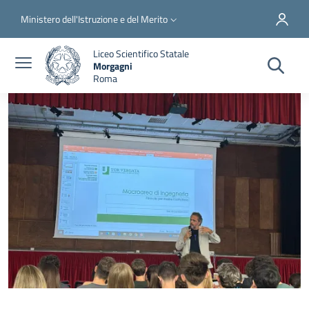
Salta al contenuto principale
Skip to footer content
Slim top
Ministero dell'Istruzione e del Merito
Liceo Scientifico Statale
Morgagni
Roma