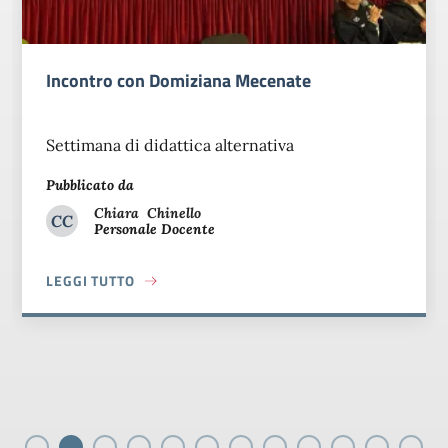
Custodi di futuro: le donne nel conflitto e
nella pace
Martedì 21 ottobre
Pubblicato da
Chiara
Chinello
CC
Personale Docente
Chiara Chinello
LEGGI TUTTO
ABOUT CUSTODI DI FUTURO: LE DONNE NEL CONFLITT