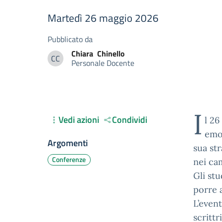
Martedì 26 maggio 2026
Pubblicato da
Chiara
Chinello
CC
Personale Docente
Chiara Chinello
I
Vedi azioni
Condividi
l 26
emoz
Argomenti
sua str
Conferenze
nei ca
Gli stu
porre 
L’even
scritt