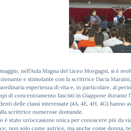
 maggio, nell’Aula Magna del Liceo Morgagni, si è svo
ionante e stimolante con la scrittrice Dacia Maraini,
aordinaria esperienza di vita e, in particolare, al per
mpi di concentramento fascisti in Giappone durante l’
denti delle classi interessate (4A, 4E, 4H, 4G) hanno 
alla scrittrice numerose domande.
to è stato un’occasione unica per conoscere più da vic
rice, non solo come autrice, ma anche come donna, t