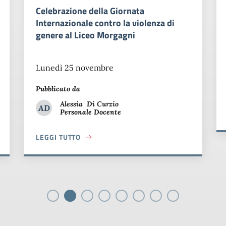
Conferenza sulle Elezioni negli
 violenza di
Incontro tenuto dal prof. Morini
Pubblicato da
Carla
Tagliaferri
CT
Personale Docente
Carla Tagliaferri
LEGGI TUTTO
ABOUT CONFERENZA SULLE ELEZION