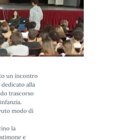
lto un incontro
 dedicato alla
iodo trascorso
infanzia.
avuto modo di
ino la
estimone e