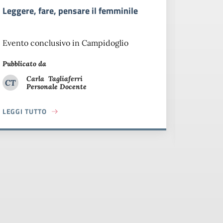
 U.S.A.
Conferenza sull&#039;Eccidio delle
Fosse Ardeatine
il 28 ottobre il prof. Portelli ha tenuto
una conferenza sull'Eccidio delle Fosse
Ardeatine
Pubblicato da
Carla
Tagliaferri
I NEGLI U.S.A.
CT
Personale Docente
Carla Tagliaferri
LEGGI TUTTO
ABOUT CONFERENZA SULL&#039;ECCIDIO DE