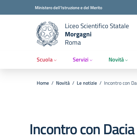
Slim t
Salta al contenuto principale
Skip to footer content
Ministero dell'Istruzione e del Merito
Liceo Scientifico Statale
Morgagni
Roma
Scuola
Servizi
Novità
Briciole di pane
Home
/
Novità
/
Le notizie
/
Incontro con Da
Incontro con Dacia