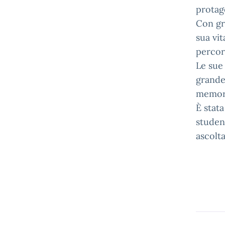
protago
Con gr
sua vit
percor
Le sue
grande
memori
È stat
studen
ascolta