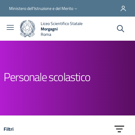
Salta al contenuto principale
Skip to footer content
Slim top
Ministero dell'Istruzione e del Merito
Liceo Scientifico Statale
Morgagni
Roma
Personale scolastico
Filtri