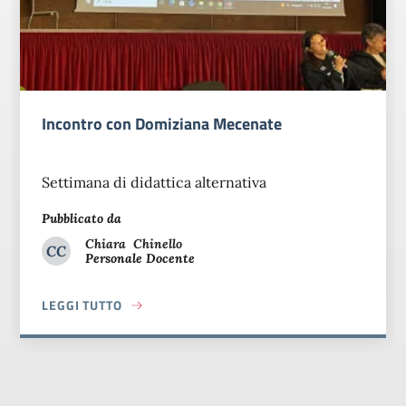
 Mecenate
Custodi di futuro: le don
nella pace
ternativa
Martedì 21 ottobre
Pubblicato da
Chiara
Chinello
CC
Personale Docente
Chiara Chinello
MIZIANA MECENATE
LEGGI TUTTO
ABOUT CUSTODI DI FUTURO