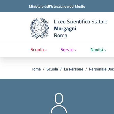
Slim t
Salta al contenuto principale
Skip to footer content
Ministero dell'Istruzione e del Merito
Liceo Scientifico Statale
Morgagni
Roma
Scuola
Servizi
Novità
Briciole di pane
Home
/
Scuola
/
Le Persone
/
Personale Doc