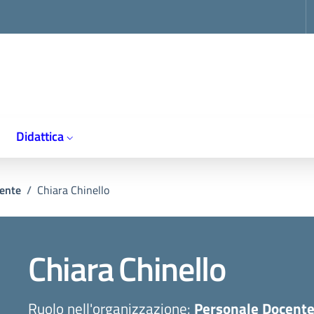
op
Didattica
ente
/
Chiara Chinello
Chiara
Chinello
Ruolo nell'organizzazione:
Personale Docent