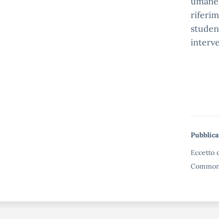
umane 
riferim
studen
interv
Me
Pubblica
Eccetto d
Commons 