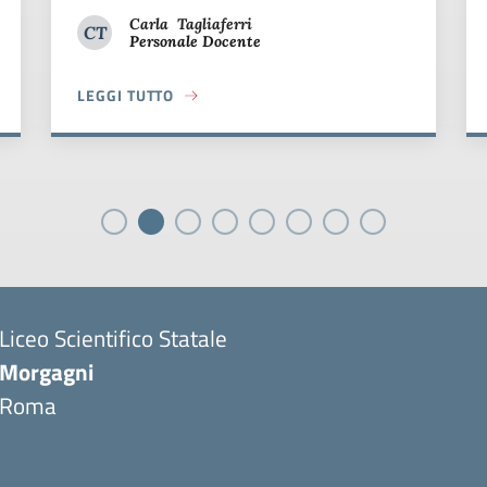
Carla
Tagliaferri
CT
Personale Docente
Carla Tagliaferri
LEGGI TUTTO
ENTUSIASMO ALLA “SETTIMANA DELLA SCIENZA”
ABOUT SETTIMANA DI ORIENTAMENTO AL LICEO MORG
Liceo Scientifico Statale
Morgagni
Roma