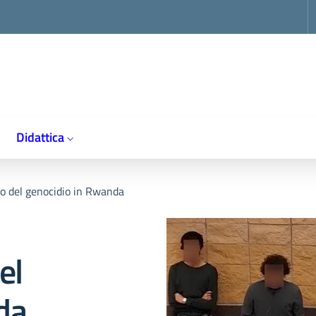
op
Didattica
o del genocidio in Rwanda
el
da