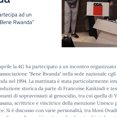
partecipa ad un
e "Bene Rwanda"
 aprile la 4G ha partecipato a un incontro organizzato
'associazione "Bene Rwanda" nella sede nazionale cgil
nda nel 1994. La mattinata è stata particolarmente in
roduzione storica da parte di Francoise Kankindi e te
anti di sopravvissuti al genocidio, tra cui quella di 
sana, scrittrice e vincitrice della menzione Unesco 
ce. Si è discusso con varie personalità, tra Moni Ovadi