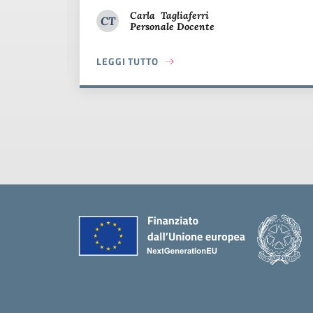
Carla
Tagliaferri
CT
Personale Docente
Carla Tagliaferri
NNE NEL CONFLITTO E NELLA PACE
LEGGI TUTTO
ABOUT IL LICEO MORGAGNI PARTECIPA CON 
Piè di pagina