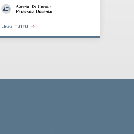
Alessia
Di Curzio
AD
Personale Docente
LEGGI T
Alessia Di Curzio
ABOUT L
LEGGI TUTTO
AGNI
ABOUT CELEBRAZIONE DELLA GIORNATA INTERNAZIONALE CONT