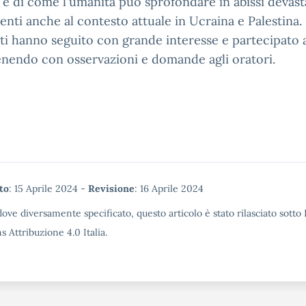
e di come l'umanità può sprofondare in abissi devast
enti anche al contesto attuale in Ucraina e Palestina. 
ti hanno seguito con grande interesse e partecipato 
enendo con osservazioni e domande agli oratori.
tadata
to
: 15 Aprile 2024 -
Revisione
: 16 Aprile 2024
ove diversamente specificato, questo articolo è stato rilasciato sotto
Attribuzione 4.0 Italia.