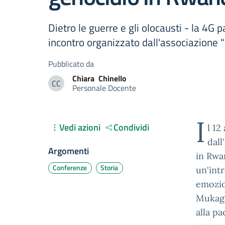
Dietro le guerre e gli olocausti - la 4G 
incontro organizzato dall'associazion
Pubblicato da
Chiara
Chinello
CC
Personale Docente
Chiara Chinello
I
Vedi azioni
Condividi
l 12
dall
Argomenti
in Rwa
Conferenze
Storia
un'int
emozion
Mukaga
alla pa