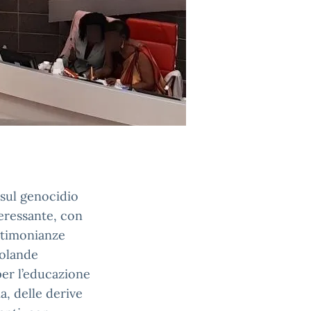
 sul genocidio
teressante, con
stimonianze
Yolande
per l’educazione
a, delle derive