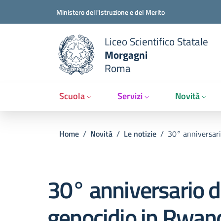
Slim t
Salta al contenuto principale
Skip to footer content
Ministero dell'Istruzione e del Merito
Liceo Scientifico Statale
Morgagni
Roma
Scuola
Servizi
Novità
Briciole di pane
Home
/
Novità
/
Le notizie
/
30° anniversari
30° anniversario d
genocidio in Rwan