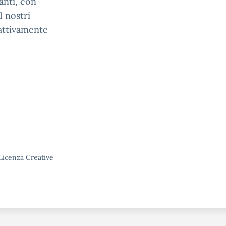
anti, con
I nostri
attivamente
 Licenza Creative