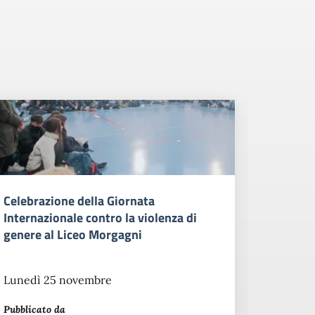
Celebrazione della Giornata
Leggere
Internazionale contro la violenza di
genere al Liceo Morgagni
Evento 
Pubblicat
Lunedì 25 novembre
C
CT
P
Pubblicato da
Carla T