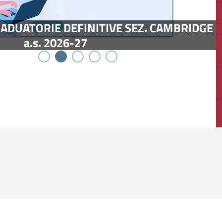
artecipa all’indagine OCSE sulle competenze
ociali ed emotive (SSES)