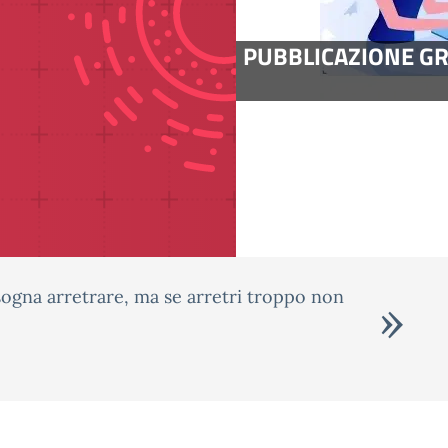
VE SEZ. CAMBRIDGE
Il nostro Istituto p
s
sogna arretrare, ma se arretri troppo non