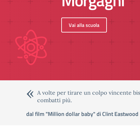
Morgagni
PUBBLICAZIONE GRADUATORIE DEFINITI
Vai alla scuola
a.s. 2026-27
A volte per tirare un colpo vincente bi
combatti più.
dal film "Million dollar baby" di Clint Eastwood