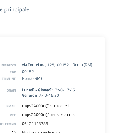
de principale.
via Fonteiana, 125, 00152 - Roma (RM)
INDIRIZZO
00152
CAP
Roma (RM)
COMUNE
Lunedì - Giovedì:
7:40-17:45
ORARI
Venerdì:
7:40-15:30
rmps24000n@istruzione.it
EMAIL
rmps24000n@pec.istruzione.it
PEC
06121123785
TELEFONO
Naviga su google map