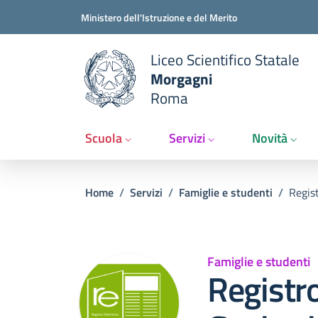
Slim t
Salta al contenuto principale
Skip to footer content
Ministero dell'Istruzione e del Merito
Liceo Scientifico Statale
Morgagni
Roma
Scuola
Servizi
Novità
Briciole di pane
Home
/
Servizi
/
Famiglie e studenti
/
Regist
Famiglie e studenti
Registro