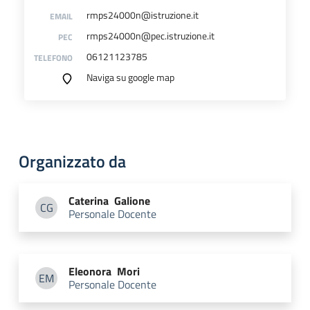
rmps24000n@istruzione.it
EMAIL
rmps24000n@pec.istruzione.it
PEC
06121123785
TELEFONO
Naviga su google map
Organizzato da
Caterina
Galione
CG
Personale Docente
Caterina Galione
Eleonora
Mori
EM
Personale Docente
Eleonora Mori