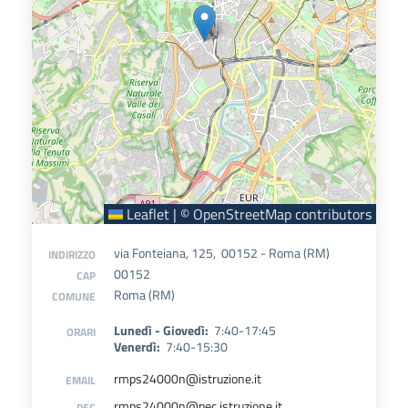
Leaflet
|
©
OpenStreetMap
contributors
via Fonteiana, 125, 00152 - Roma (RM)
INDIRIZZO
00152
CAP
Roma (RM)
COMUNE
Lunedì - Giovedì:
7:40-17:45
ORARI
Venerdì:
7:40-15:30
rmps24000n@istruzione.it
EMAIL
rmps24000n@pec.istruzione.it
PEC