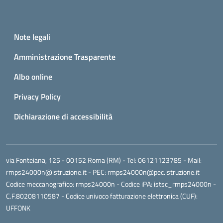
Small prints
Useful links section
Note legali
Amministrazione Trasparente
Albo online
Privacy Policy
Dichiarazione di accessibilità
via Fonteiana, 125 - 00152 Roma (RM)
- Tel:
06121123785
- Mail:
rmps24000n@istruzione.it
- PEC:
rmps24000n@pec.istruzione.it
Codice meccanografico:
rmps24000n
- Codice iPA: istsc_rmps24000n -
C.F.80208110587 - Codice univoco fatturazione elettronica (CUF):
UFFONK