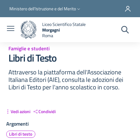
Salta al contenuto principale
Skip to footer content
Slim top
Ministero dell'Istruzione e del Merito
Liceo Scientifico Statale
Morgagni
Roma
Famiglie e studenti
Libri di Testo
Attraverso la piattaforma dell'Associazione
Italiana Editori (AIE), consulta le adozioni dei
Libri di Testo per l'anno scolastico in corso.
Vedi azioni
Condividi
Argomenti
Libri di testo