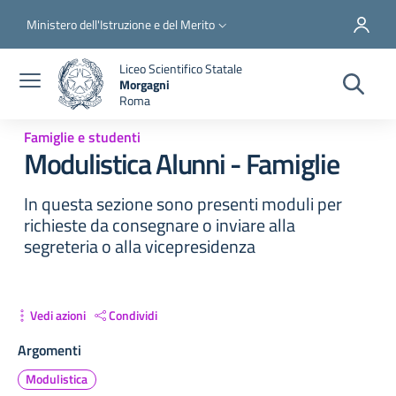
Salta al contenuto principale
Skip to footer content
Slim top
Ministero dell'Istruzione e del Merito
Liceo Scientifico Statale
Morgagni
Roma
Famiglie e studenti
Modulistica Alunni - Famiglie
In questa sezione sono presenti moduli per
richieste da consegnare o inviare alla
segreteria o alla vicepresidenza
Vedi azioni
Condividi
Argomenti
Modulistica