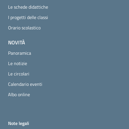
Le schede didattiche
I progetti delle classi
Orario scolastico
NOVITÀ
Panoramica
Le notizie
Le circolari
Calendario eventi
Albo online
Small prints
Useful links section
Note legali