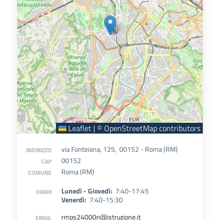
Leaflet
|
©
OpenStreetMap
contributors
via Fonteiana, 125, 00152 - Roma (RM)
INDIRIZZO
00152
CAP
Roma (RM)
COMUNE
Lunedì - Giovedì:
7:40-17:45
ORARI
Venerdì:
7:40-15:30
rmps24000n@istruzione.it
EMAIL