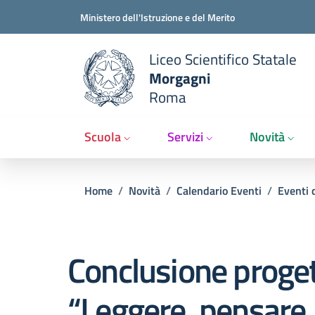
Slim t
Salta al contenuto principale
Skip to footer content
Ministero dell'Istruzione e del Merito
Liceo Scientifico Statale
Morgagni
Roma
Scuola
Servizi
Novità
Briciole di pane
Home
/
Novità
/
Calendario Eventi
/
Eventi 
Conclusione proge
“Leggere, pensare, 