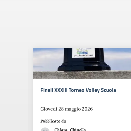
umanità
La Fascia d’Oro al Coro del Morgagni
Venerdì 15 maggio 2026
Pubblicato da
Chiara
Chinello