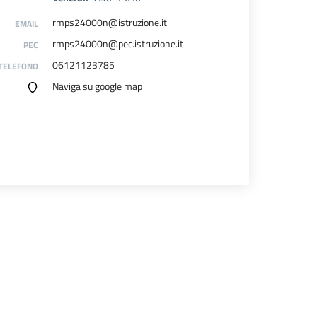
rmps24000n@istruzione.it
EMAIL
rmps24000n@pec.istruzione.it
PEC
06121123785
TELEFONO
Naviga su google map