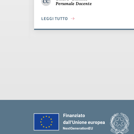
CC
Personale Docente
Chiara Chinello
LEGGI TUTTO
ABOUT LA FASCIA D’ORO AL CORO DEL MORG
ALITÀ: L’UMANITÀ COME PREVENZIONE E CURA
Piè di pagina