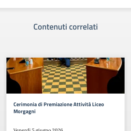
Contenuti correlati
imonia di Premiazione Attività Liceo
Cer
rgagni
sp
erdì 5 giugno 2026
Lun