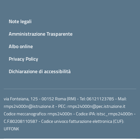
Small prints
Useful links section
Note legali
Amministrazione Trasparente
Albo online
Privacy Policy
Dichiarazione di accessibilità
via Fonteiana, 125 - 00152 Roma (RM)
- Tel:
06121123785
- Mail:
rmps24000n@istruzione.it
- PEC:
rmps24000n@pec.istruzione.it
Codice meccanografico:
rmps24000n
- Codice iPA: istsc_rmps24000n -
C.F.80208110587 - Codice univoco fatturazione elettronica (CUF):
UFFONK