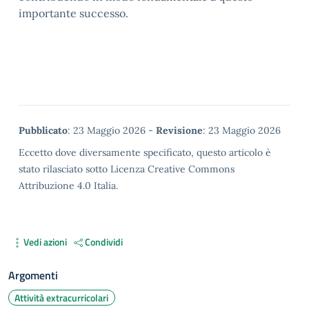
importante successo.
Metadata
Pubblicato
: 23 Maggio 2026 -
Revisione
: 23 Maggio 2026
Eccetto dove diversamente specificato, questo articolo è
stato rilasciato sotto Licenza Creative Commons
Attribuzione 4.0 Italia.
Vedi azioni
Condividi
Argomenti
Attività extracurricolari