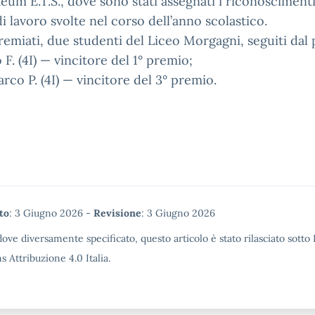
um E.T.S., dove sono stati assegnati i riconoscimenti 
i lavoro svolte nel corso dell’anno scolastico.
remiati, due studenti del Liceo Morgagni, seguiti dal 
F. (4I) — vincitore del 1° premio;
rco P. (4I) — vincitore del 3° premio.
tadata
to
: 3 Giugno 2026 -
Revisione
: 3 Giugno 2026
ove diversamente specificato, questo articolo è stato rilasciato sotto
Attribuzione 4.0 Italia.