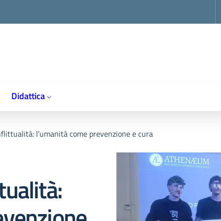
op
Didattica
onflittualità: l’umanità come prevenzione e cura
tualità:
evenzione