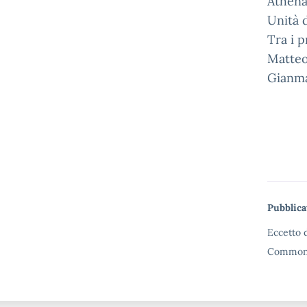
Athenae
Unità d
Tra i p
Matteo 
Gianma
Me
Pubblica
Eccetto d
Commons 