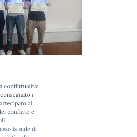
 conflittualità:
 consegnato i
artecipato al
el conflitto e
ali.
esso la sede di