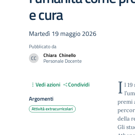
e cura
Martedì 19 maggio 2026
Pubblicato da
Chiara
Chinello
CC
Personale Docente
Chiara Chinello
I
Vedi azioni
Condividi
l 19
l’um
Argomenti
premi a
Attività extracurricolari
percor
della r
Gli stu