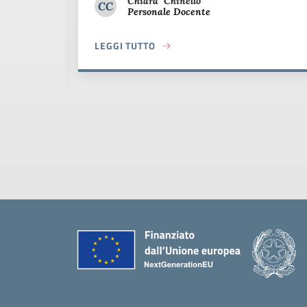
Chiara
Chinello
CC
Personale Docente
Chiara Chinello
LEGGI TUTTO
ABOUT FINALI XXXIII TORNEO VOLLEY SCUOL
 DELLE ATTIVITÀ SPORTIVE
Piè di pagina