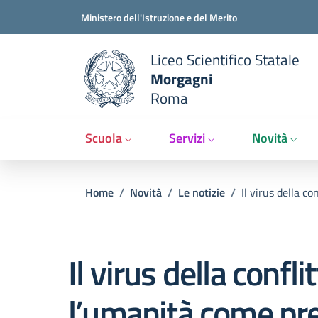
Slim t
Salta al contenuto principale
Skip to footer content
Ministero dell'Istruzione e del Merito
Liceo Scientifico Statale
Morgagni
Roma
Scuola
Servizi
Novità
Briciole di pane
Home
/
Novità
/
Le notizie
/
Il virus della c
Il virus della conflit
l’umanità come pr