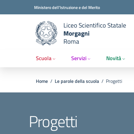
Slim t
Salta al contenuto principale
Skip to footer content
Ministero dell'Istruzione e del Merito
Liceo Scientifico Statale
Morgagni
Roma
Scuola
Servizi
Novità
Briciole di pane
Home
/
Le parole della scuola
/
Progetti
Progetti