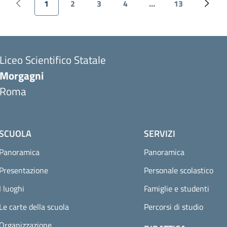
1
2
3
4
…
13
Pagina precedente
Pagina attuale
Pagina
Pagina
Pagina
Ultima pagina
Pagin
Liceo Scientifico Statale
Morgagni
Roma
SCUOLA
SERVIZI
Panoramica
Panoramica
Presentazione
Personale scolastico
I luoghi
Famiglie e studenti
Le carte della scuola
Percorsi di studio
Organizzazione