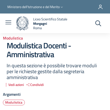
Salta al contenuto principale
Skip to footer content
Slim top
Ministero dell'Istruzione e del Merito
Liceo Scientifico Statale
Morgagni
Roma
Modulistica
Modulistica Docenti -
Amministrativa
In questa sezione è possibile trovare moduli
per le richieste gestite dalla segreteria
amministrativa
Vedi azioni
Condividi
Argomenti
Modulistica