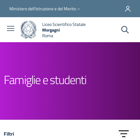
Salta al contenuto principale
Skip to footer content
Slim top
Ministero dell'Istruzione e del Merito
Liceo Scientifico Statale
Morgagni
Roma
Famiglie e studenti
Filtri