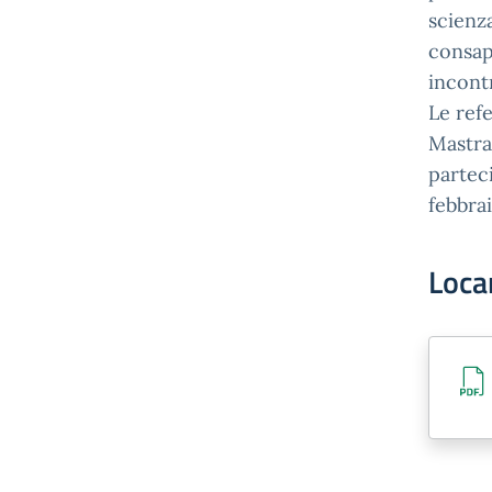
scienz
consape
incont
Le refe
Mastran
partec
febbrai
Loca