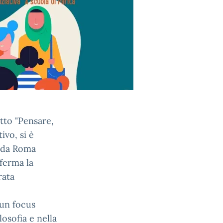
etto "Pensare,
ivo, si è
o da Roma
ferma la
rata
 un focus
osofia e nella