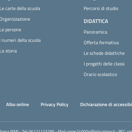
Le carte della scuola
Percorsi di studio
Organizzazione
DIDATTICA
Le persone
Panoramica
I numeri della scuola
Offerta formativa
La storia
Le schede didattiche
I progetti delle classi
Orario scolastico
Albo online
Privacy Policy
Dichiarazione di accessibi
 Roma (RM)
- Tel:
06121123785
- Mail:
rmps24000n@istruzione.it
- PEC:
rm