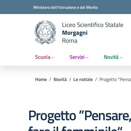
Slim t
Salta al contenuto principale
Skip to footer content
Ministero dell'Istruzione e del Merito
Liceo Scientifico Statale
Morgagni
Roma
Scuola
Servizi
Novità
Briciole di pane
Home
/
Novità
/
Le notizie
/
Progetto ”Pensar
Progetto ”Pensare,