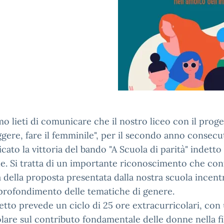
mo lieti di comunicare che il nostro liceo con il prog
ggere, fare il femminile", per il secondo anno consecut
cato la vittoria del bando "A Scuola di parità" indett
le. Si tratta di un importante riconoscimento che con
à della proposta presentata dalla nostra scuola incent
pprofondimento delle tematiche di genere.
getto prevede un ciclo di 25 ore extracurricolari, con
lare sul contributo fondamentale delle donne nella fil