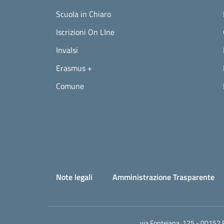
Scuola in Chiaro
Iscrizioni On LIne
Invalsi
Erasmus +
Comune
Small prints
Useful links section
Note legali
Amministrazione Trasparente
via Fonteiana, 125 - 00152