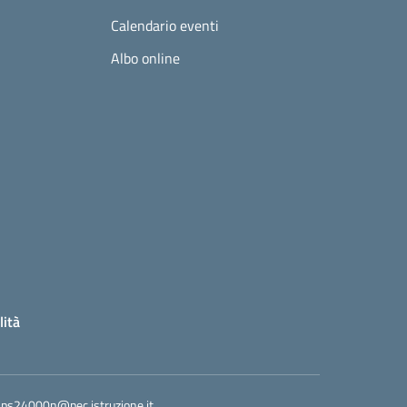
Calendario eventi
Albo online
lità
ps24000n@pec.istruzione.it