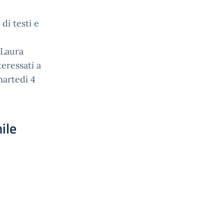
di testi e
 Laura
teressati a
martedì 4
ile