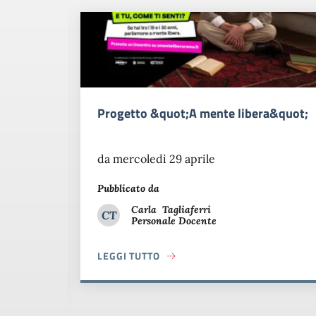
Atomi di immaginazione: giovani
talenti creano la scienza
Martedì 17 marzo 2026
Pubblicato da
Carla
Tagliaferri
CT
Personale Docente
Carla Tagliaferri
LEGGI TUTTO
ABOUT ATOMI DI IMMAGINAZIONE: GIOVA