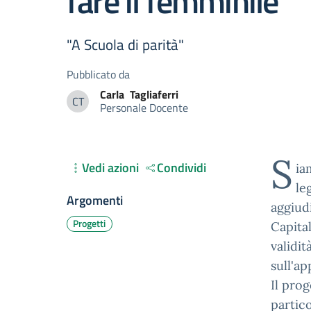
fare il femminile“
"A Scuola di parità"
Pubblicato da
Carla
Tagliaferri
CT
Personale Docente
Carla Tagliaferri
S
Vedi azioni
Condividi
ia
le
Argomenti
aggiudi
Progetti
Capita
validit
sull'a
Il pro
partico