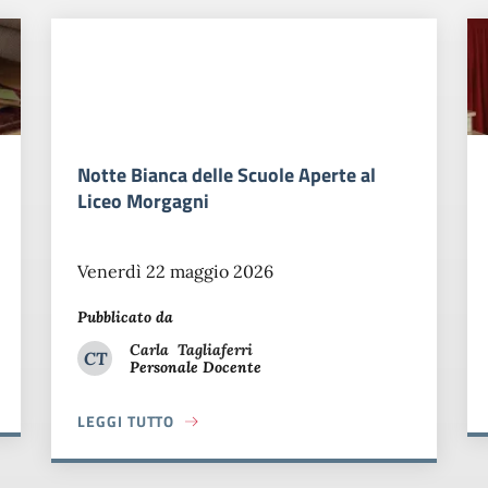
Finalissima corsa di Miguel
Venerdì 20 marzo 2026
Pubblicato da
Carla
Tagliaferri
CT
Personale Docente
Carla Tagliaferri
LEGGI TUTTO
ABOUT FINALISSIMA CORSA DI MIGUEL
NI TALENTI CREANO LA SCIENZA