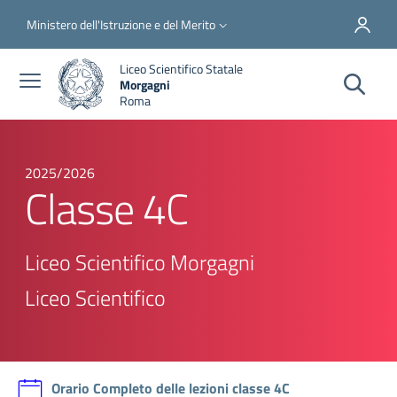
Salta al contenuto principale
Skip to footer content
Slim top
Ministero dell'Istruzione e del Merito
Liceo Scientifico Statale
Morgagni
Roma
2025/2026
Classe 4C
Liceo Scientifico Morgagni
Liceo Scientifico
Orario Completo delle lezioni classe 4C