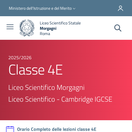
Salta al contenuto principale
Skip to footer content
Slim top
Ministero dell'Istruzione e del Merito
Liceo Scientifico Statale
Morgagni
Roma
2025/2026
Classe 4E
Liceo Scientifico Morgagni
Liceo Scientifico - Cambridge IGCSE
Orario Completo delle lezioni classe 4E