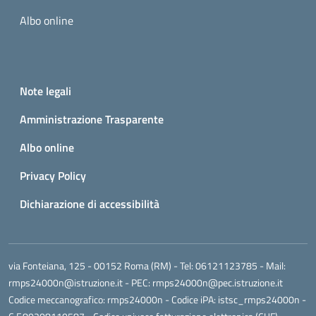
Albo online
Small prints
Useful links section
Note legali
Amministrazione Trasparente
Albo online
Privacy Policy
Dichiarazione di accessibilità
via Fonteiana, 125 - 00152 Roma (RM)
- Tel:
06121123785
- Mail:
rmps24000n@istruzione.it
- PEC:
rmps24000n@pec.istruzione.it
Codice meccanografico:
rmps24000n
- Codice iPA: istsc_rmps24000n -