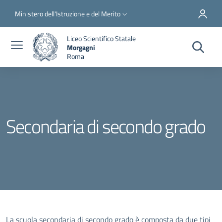
Salta al contenuto principale
Skip to footer content
Slim top
Ministero dell'Istruzione e del Merito
Liceo Scientifico Statale
Morgagni
Roma
Secondaria di secondo grado
La scuola secondaria di secondo grado è composta da due tipi