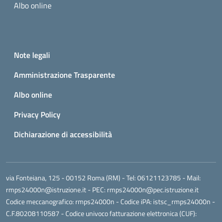
Albo online
Small prints
Useful links section
Note legali
Amministrazione Trasparente
Albo online
Privacy Policy
Dichiarazione di accessibilità
via Fonteiana, 125 - 00152 Roma (RM)
- Tel:
06121123785
- Mail:
rmps24000n@istruzione.it
- PEC:
rmps24000n@pec.istruzione.it
Codice meccanografico:
rmps24000n
- Codice iPA: istsc_rmps24000n -
C.F.80208110587 - Codice univoco fatturazione elettronica (CUF):