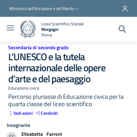
Salta al contenuto principale
Skip to footer content
Slim top
Ministero dell'Istruzione e del Merito
Liceo Scientifico Statale
Morgagni
Roma
Secondaria di secondo grado
L’UNESCO e la tutela
internazionale delle opere
d’arte e del paesaggio
Educazione civica
Percorso pluriasse di Educazione civica per la
quarta classe del liceo scientifico
Vedi azioni
Condividi
Insegnante
Elisabetta
Farroni