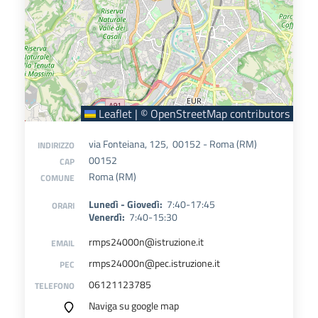
Leaflet
|
©
OpenStreetMap
contributors
via Fonteiana, 125, 00152 - Roma (RM)
INDIRIZZO
00152
CAP
Roma (RM)
COMUNE
Lunedì - Giovedì:
7:40-17:45
ORARI
Venerdì:
7:40-15:30
rmps24000n@istruzione.it
EMAIL
rmps24000n@pec.istruzione.it
PEC
06121123785
TELEFONO
Naviga su google map