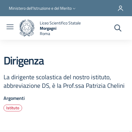
Salta al contenuto principale
Skip to footer content
Slim top
Ministero dell'Istruzione e del Merito
Liceo Scientifico Statale
Morgagni
Roma
Dirigenza
La dirigente scolastica del nostro istituto,
abbreviazione DS, è la Prof.ssa Patrizia Chelini
Argomenti
Istituto