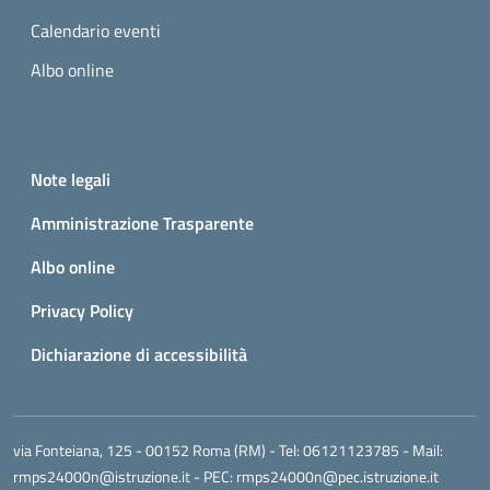
Calendario eventi
Albo online
Small prints
Useful links section
Note legali
Amministrazione Trasparente
Albo online
Privacy Policy
Dichiarazione di accessibilità
via Fonteiana, 125 - 00152 Roma (RM)
- Tel:
06121123785
- Mail:
rmps24000n@istruzione.it
- PEC:
rmps24000n@pec.istruzione.it