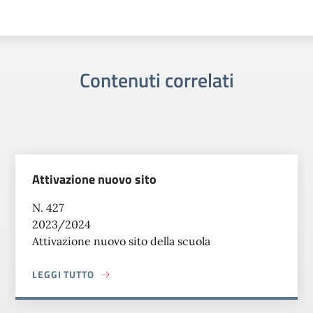
Contenuti correlati
Divieto temporaneo di parcheggio nell’area
riservata ai motorini
N. 423
2023/2024
Utilizzo spazio parcheggio per attività di Pcto -
06 giugno
LEGGI TUTTO