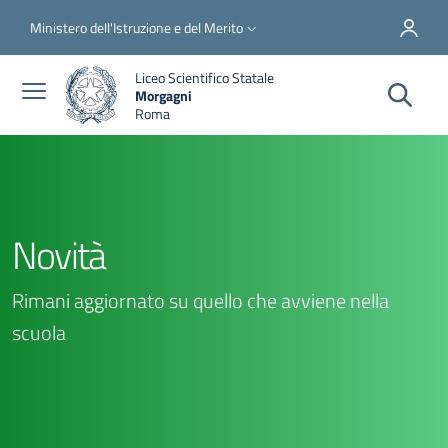
Salta al contenuto principale
Skip to footer content
Slim top
Ministero dell'Istruzione e del Merito
Liceo Scientifico Statale
Morgagni
Roma
Novità
Rimani aggiornato su quello che avviene nella
scuola