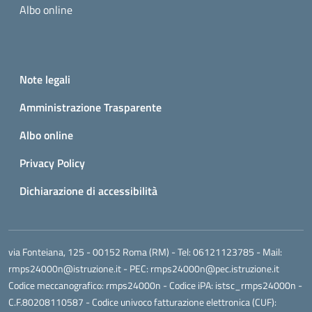
Albo online
Small prints
Useful links section
Note legali
Amministrazione Trasparente
Albo online
Privacy Policy
Dichiarazione di accessibilità
via Fonteiana, 125 - 00152 Roma (RM)
- Tel:
06121123785
- Mail:
rmps24000n@istruzione.it
- PEC:
rmps24000n@pec.istruzione.it
Codice meccanografico:
rmps24000n
- Codice iPA: istsc_rmps24000n -
C.F.80208110587 - Codice univoco fatturazione elettronica (CUF):