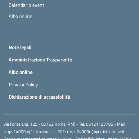
Calendario eventi
Albo online
Small prints
Useful links section
Note legali
Amministrazione Trasparente
Albo online
Privacy Policy
Dichiarazione di accessibilità
via Fonteiana, 125 - 00152 Roma (RM)
- Tel:
06121123785
- Mail:
rmps24000n@istruzione.it
- PEC:
rmps24000n@pec.istruzione.it
Codice meccanografico:
rmps24000n
- Codice iPA: istsc_rmps24000n -