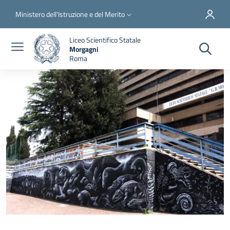
Salta al contenuto principale
Skip to footer content
Slim top
Ministero dell'Istruzione e del Merito
Liceo Scientifico Statale
Morgagni
Roma