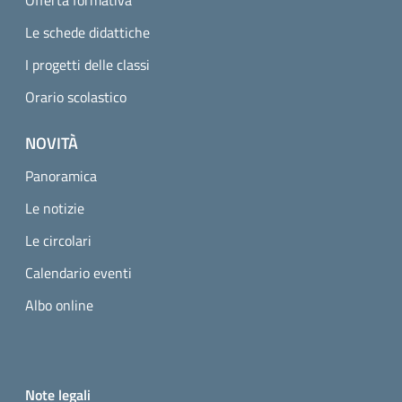
Le schede didattiche
I progetti delle classi
Orario scolastico
NOVITÀ
Panoramica
Le notizie
Le circolari
Calendario eventi
Albo online
Small prints
Useful links section
Note legali