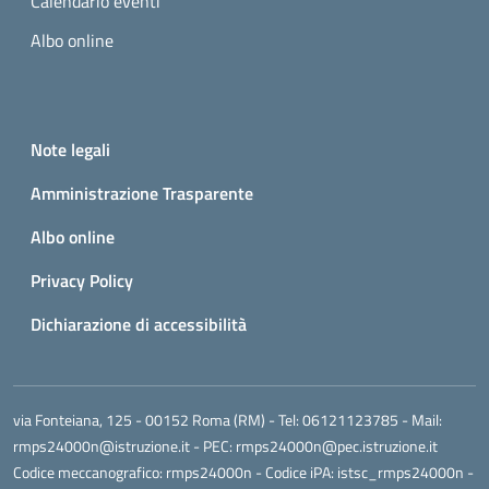
Calendario eventi
Albo online
Small prints
Useful links section
Note legali
Amministrazione Trasparente
Albo online
Privacy Policy
Dichiarazione di accessibilità
via Fonteiana, 125 - 00152 Roma (RM)
- Tel:
06121123785
- Mail:
rmps24000n@istruzione.it
- PEC:
rmps24000n@pec.istruzione.it
Codice meccanografico:
rmps24000n
- Codice iPA: istsc_rmps24000n -