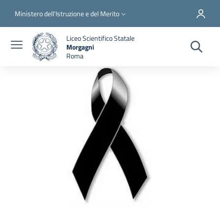
Salta al contenuto principale
Skip to footer content
Slim top
Ministero dell'Istruzione e del Merito
Liceo Scientifico Statale
Morgagni
Roma