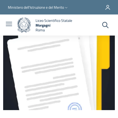
Salta al contenuto principale
Skip to footer content
Slim top
Ministero dell'Istruzione e del Merito
Liceo Scientifico Statale
Morgagni
Roma