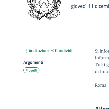
giovedì 11 dicem
Vedi azioni
Condividi
Si inf
Informa
Argomenti
Tutti g
Progetti
di Inf
Roma,
Alleg