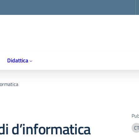
op
Didattica
formatica
Pub
i d’informatica
C
C