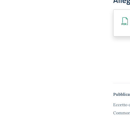
Me
Pubblica
Eccetto d
Commons 