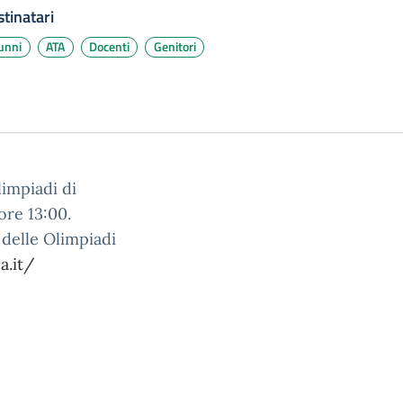
tinatari
unni
ATA
Docenti
Genitori
limpiadi di
ore 13:00.
e delle Olimpiadi
a.it/