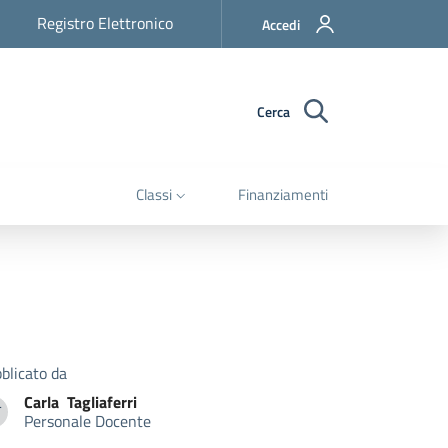
Registro Elettronico
Accedi
Cerca
Classi
Finanziamenti
blicato da
Carla
Tagliaferri
T
Personale Docente
arla Tagliaferri