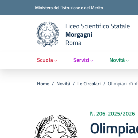
Slim t
Salta al contenuto principale
Skip to footer content
Ministero dell'Istruzione e del Merito
Liceo Scientifico Statale
Morgagni
Roma
Scuola
Servizi
Novità
Briciole di pane
Home
/
Novità
/
Le Circolari
/
Olimpiadi d’in
N. 206
-
2025/2026
Olimpiad