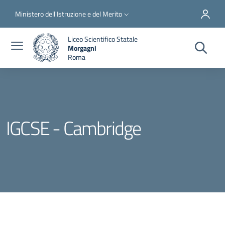
Salta al contenuto principale
Skip to footer content
Slim top
Ministero dell'Istruzione e del Merito
Liceo Scientifico Statale
Morgagni
Roma
IGCSE - Cambridge