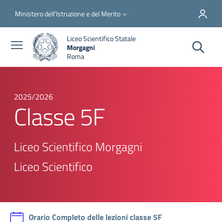
Salta al contenuto principale
Skip to footer content
Slim top
Ministero dell'Istruzione e del Merito
Liceo Scientifico Statale
Morgagni
Roma
2025/2026
Classe 5F
Liceo Scientifico Morgagni
Liceo Scientifico
Orario Completo delle lezioni classe 5F