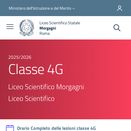
Salta al contenuto principale
Skip to footer content
Slim top
Ministero dell'Istruzione e del Merito
Liceo Scientifico Statale
Morgagni
Roma
2025/2026
Classe 4G
Liceo Scientifico Morgagni
Liceo Scientifico
Orario Completo delle lezioni classe 4G