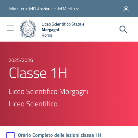
Salta al contenuto principale
Skip to footer content
Slim top
Ministero dell'Istruzione e del Merito
Liceo Scientifico Statale
Morgagni
Roma
2025/2026
Classe 1H
Liceo Scientifico Morgagni
Liceo Scientifico
Orario Completo delle lezioni classe 1H