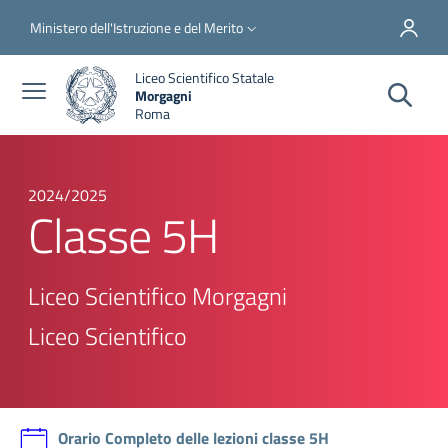
Salta al contenuto principale
Skip to footer content
Slim top
Ministero dell'Istruzione e del Merito
Liceo Scientifico Statale
Morgagni
Roma
2024/2025
Classe 5H
Liceo Scientifico Morgagni
Liceo Scientifico
Orario Completo delle lezioni classe 5H