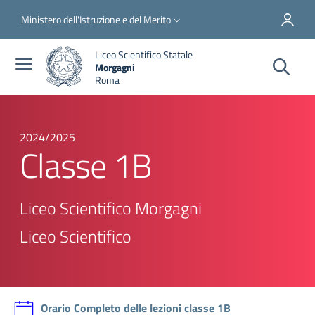
Salta al contenuto principale
Skip to footer content
Slim top
Ministero dell'Istruzione e del Merito
Liceo Scientifico Statale
Morgagni
Roma
2024/2025
Classe 1B
Liceo Scientifico Morgagni
Liceo Scientifico
Orario Completo delle lezioni classe 1B