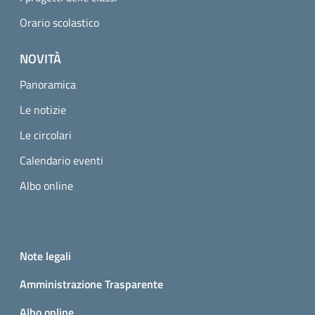
Orario scolastico
NOVITÀ
Panoramica
Le notizie
Le circolari
Calendario eventi
Albo online
Small prints
Useful links section
Note legali
Amministrazione Trasparente
Albo online