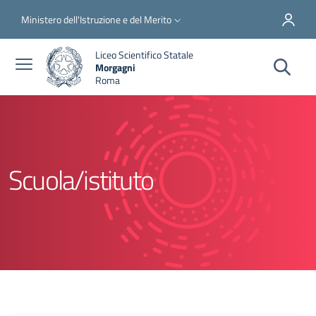
Salta al contenuto principale
Skip to footer content
Slim top
Ministero dell'Istruzione e del Merito
Liceo Scientifico Statale
Morgagni
Roma
Scuola/istituto