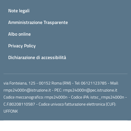
Small prints
Useful links section
Note legali
Amministrazione Trasparente
Albo online
Privacy Policy
Dichiarazione di accessibilità
via Fonteiana, 125 - 00152 Roma (RM)
- Tel:
06121123785
- Mail:
rmps24000n@istruzione.it
- PEC:
rmps24000n@pec.istruzione.it
Codice meccanografico:
rmps24000n
- Codice iPA: istsc_rmps24000n -
C.F.80208110587 - Codice univoco fatturazione elettronica (CUF):
UFFONK