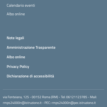
Calendario eventi
Albo online
Small prints
Useful links section
Note legali
Amministrazione Trasparente
Albo online
Privacy Policy
Dichiarazione di accessibilità
via Fonteiana, 125 - 00152 Roma (RM)
- Tel:
06121123785
- Mail:
rmps24000n@istruzione.it
- PEC:
rmps24000n@pec.istruzione.it