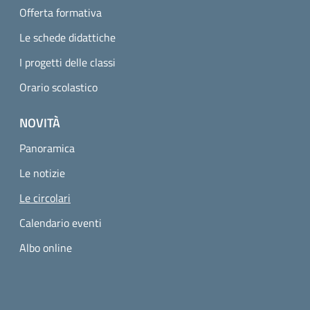
Offerta formativa
Le schede didattiche
I progetti delle classi
Orario scolastico
NOVITÀ
Panoramica
Le notizie
Pagina attuale
Le circolari
Calendario eventi
Albo online
Small prints
Useful links section