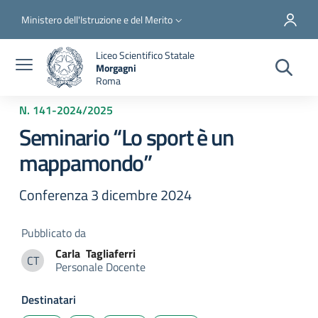
Salta al contenuto principale
Skip to footer content
Slim top
Ministero dell'Istruzione e del Merito
Liceo Scientifico Statale
Morgagni
Roma
N. 141
-
2024/2025
Seminario “Lo sport è un
mappamondo”
Conferenza 3 dicembre 2024
Pubblicato da
Carla
Tagliaferri
CT
Personale Docente
Carla Tagliaferri
Destinatari