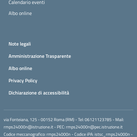
Calendario eventi
Albo online
Small prints
Useful links section
Note legali
Amministrazione Trasparente
Albo online
Privacy Policy
Dichiarazione di accessibilità
via Fonteiana, 125 - 00152 Roma (RM)
- Tel:
06121123785
- Mail:
rmps24000n@istruzione.it
- PEC:
rmps24000n@pec.istruzione.it
Codice meccanografico:
rmps24000n
- Codice iPA: istsc_rmps24000n -