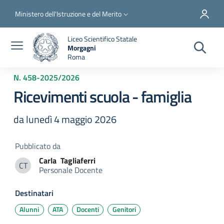
Salta al contenuto principale
Skip to footer content
Slim top
Ministero dell'Istruzione e del Merito
Liceo Scientifico Statale
Morgagni
Roma
N. 458
-
2025/2026
Ricevimenti scuola - famiglia
da lunedì 4 maggio 2026
Pubblicato da
Carla
Tagliaferri
CT
Personale Docente
Carla Tagliaferri
Destinatari
Alunni
ATA
Docenti
Genitori