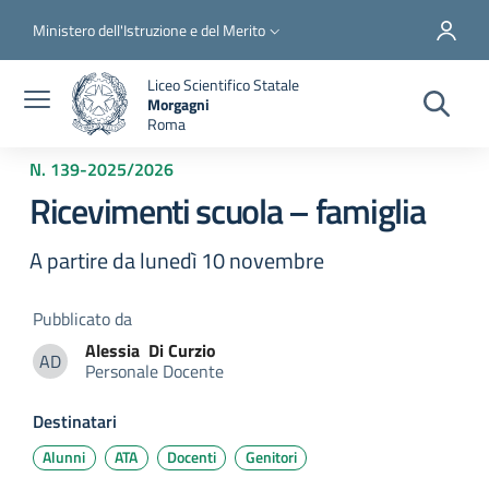
Salta al contenuto principale
Skip to footer content
Slim top
Ministero dell'Istruzione e del Merito
Liceo Scientifico Statale
Morgagni
Roma
N. 139
-
2025/2026
Ricevimenti scuola – famiglia
A partire da lunedì 10 novembre
Pubblicato da
Alessia
Di Curzio
AD
Personale Docente
Alessia Di Curzio
Destinatari
Alunni
ATA
Docenti
Genitori