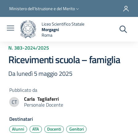
Salta al contenuto principale
Skip to footer content
Slim top
Ministero dell'Istruzione e del Merito
Liceo Scientifico Statale
Morgagni
Roma
N. 383
-
2024/2025
Ricevimenti scuola – famiglia
Da lunedì 5 maggio 2025
Pubblicato da
Carla
Tagliaferri
CT
Personale Docente
Carla Tagliaferri
Destinatari
Alunni
ATA
Docenti
Genitori