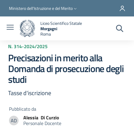
Salta al contenuto principale
Skip to footer content
Slim top
Ministero dell'Istruzione e del Merito
Liceo Scientifico Statale
Morgagni
Roma
N. 314
-
2024/2025
Precisazioni in merito alla
Domanda di prosecuzione degli
studi
Tasse d'iscrizione
Pubblicato da
Alessia
Di Curzio
AD
Personale Docente
Alessia Di Curzio