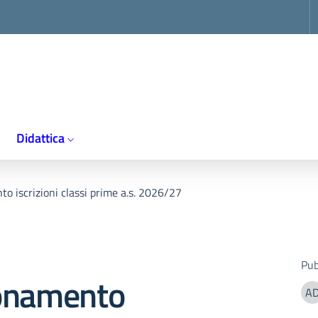
op
Didattica
o iscrizioni classi prime a.s. 2026/27
Pub
onamento
A
A