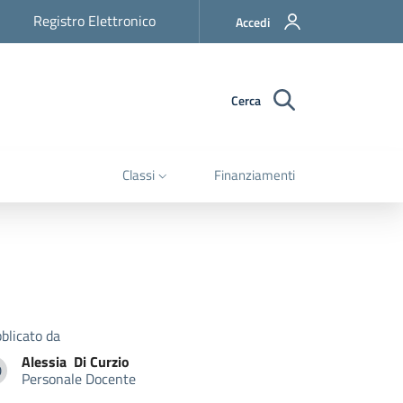
Registro Elettronico
Accedi
Cerca
Classi
Finanziamenti
blicato da
Alessia
Di Curzio
D
Personale Docente
lessia Di Curzio