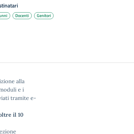
tinatari
unni
Docenti
Genitori
zione alla
moduli e i
viati tramite e-
ltre il 10
sezione