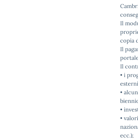
Cambri
conseg
Il mod
propri
copia 
Il pag
portal
Il cont
• i pro
esterni
• alcun
biennio
• inves
• valor
naziona
ecc.);