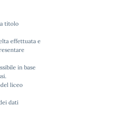
a titolo
lta effettuata e
presentare
sibile in base
si.
 del liceo
dei dati