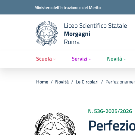
Slim t
Salta al contenuto principale
Skip to footer content
Ministero dell'Istruzione e del Merito
Liceo Scientifico Statale
Morgagni
Roma
Scuola
Servizi
Novità
Briciole di pane
Home
/
Novità
/
Le Circolari
/
Perfezionament
N. 536
-
2025/2026
Perfezi