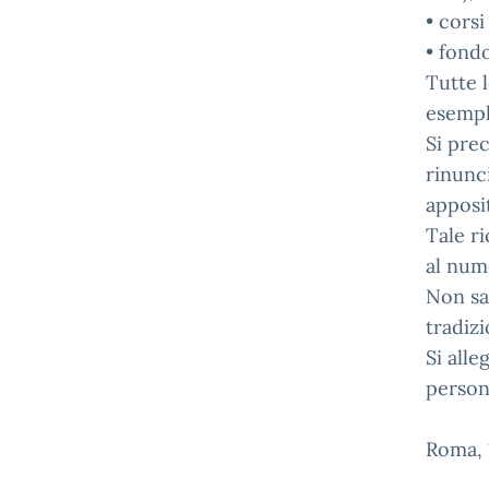
• corsi
• fondo
Tutte l
esempl
Si prec
rinunc
apposi
Tale ri
al nume
Non sar
tradizi
Si alle
persona
Roma,