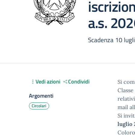
iscrizio
a.s. 20
Scadenza 10 lugl
Vedi azioni
Condividi
Si com
Classe
Argomenti
relativ
Circolari
mail al
Si invi
luglio 
Coloro