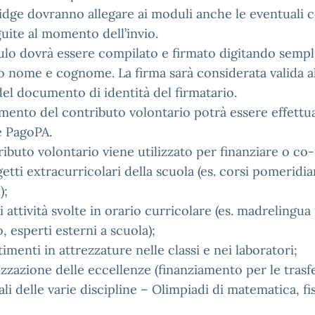
dge dovranno allegare ai moduli anche le eventuali ce
uite al momento dell’invio.
ulo dovrà essere compilato e firmato digitando sempl
o nome e cognome. La firma sarà considerata valida 
del documento di identità del firmatario.
amento del contributo volontario potrà essere effettua
e PagoPA.
ributo volontario viene utilizzato per finanziare o co
getti extracurricolari della scuola (es. corsi pomeridia
);
i attività svolte in orario curricolare (es. madrelingua
, esperti esterni a scuola);
timenti in attrezzature nelle classi e nei laboratori;
izzazione delle eccellenze (finanziamento per le trasfer
li delle varie discipline – Olimpiadi di matematica, fis