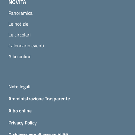
NOVITÀ
Panoramica
Le notizie
Le circolari
Calendario eventi
Albo online
Small prints
Useful links section
Note legali
Amministrazione Trasparente
Albo online
Privacy Policy
Dichiarazione di accessibilità