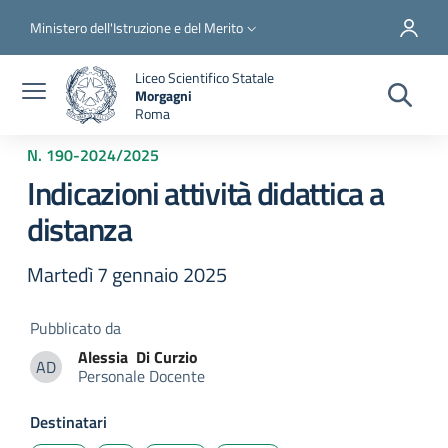
Salta al contenuto principale
Skip to footer content
Slim top
Ministero dell'Istruzione e del Merito
Liceo Scientifico Statale
Morgagni
Roma
N. 190
-
2024/2025
Indicazioni attività didattica a
distanza
Martedì 7 gennaio 2025
Pubblicato da
Alessia
Di Curzio
AD
Personale Docente
Alessia Di Curzio
Destinatari