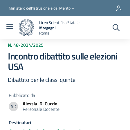
Salta al contenuto principale
Skip to footer content
Slim top
Ministero dell'Istruzione e del Merito
Liceo Scientifico Statale
Morgagni
Roma
N. 48
-
2024/2025
Incontro dibattito sulle elezioni
USA
Dibattito per le classi quinte
Pubblicato da
Alessia
Di Curzio
AD
Personale Docente
Alessia Di Curzio
Destinatari