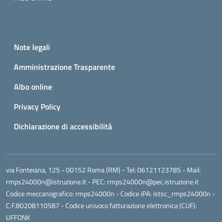
Small prints
Useful links section
Note legali
Amministrazione Trasparente
Albo online
Privacy Policy
Dichiarazione di accessibilità
via Fonteiana, 125 - 00152 Roma (RM)
- Tel:
06121123785
- Mail:
rmps24000n@istruzione.it
- PEC:
rmps24000n@pec.istruzione.it
Codice meccanografico:
rmps24000n
- Codice iPA: istsc_rmps24000n -
C.F.80208110587 - Codice univoco fatturazione elettronica (CUF):
UFFONK