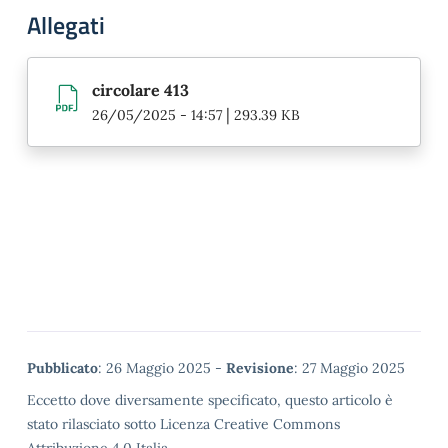
Allegati
circolare 413
|
26/05/2025 - 14:57
293.39 KB
Metadata
Pubblicato
: 26 Maggio 2025 -
Revisione
: 27 Maggio 2025
Eccetto dove diversamente specificato, questo articolo è
stato rilasciato sotto Licenza Creative Commons
Attribuzione 4.0 Italia.