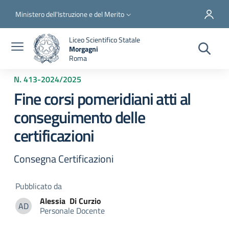
Salta al contenuto principale
Skip to footer content
Slim top
Ministero dell'Istruzione e del Merito
Liceo Scientifico Statale
Morgagni
Roma
N. 413
-
2024/2025
Fine corsi pomeridiani atti al
conseguimento delle
certificazioni
Consegna Certificazioni
Pubblicato da
Alessia
Di Curzio
AD
Personale Docente
Alessia Di Curzio