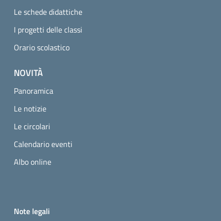
Le schede didattiche
I progetti delle classi
Orario scolastico
NOVITÀ
Panoramica
Le notizie
Le circolari
Calendario eventi
Albo online
Small prints
Useful links section
Note legali