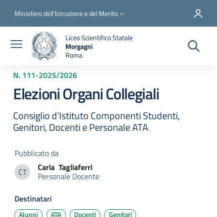
Salta al contenuto principale
Skip to footer content
Slim top
Ministero dell'Istruzione e del Merito
Liceo Scientifico Statale
Morgagni
Roma
N. 111
-
2025/2026
Elezioni Organi Collegiali
Consiglio d’Istituto Componenti Studenti,
Genitori, Docenti e Personale ATA
Pubblicato da
Carla
Tagliaferri
CT
Personale Docente
Carla Tagliaferri
Destinatari
Alunni
ATA
Docenti
Genitori