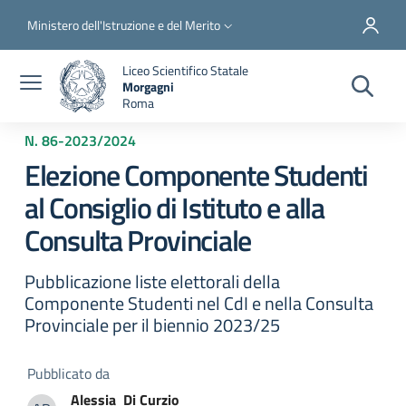
Salta al contenuto principale
Skip to footer content
Slim top
Ministero dell'Istruzione e del Merito
Liceo Scientifico Statale
Morgagni
Roma
N. 86
-
2023/2024
Elezione Componente Studenti
al Consiglio di Istituto e alla
Consulta Provinciale
Pubblicazione liste elettorali della
Componente Studenti nel CdI e nella Consulta
Provinciale per il biennio 2023/25
Pubblicato da
Alessia
Di Curzio